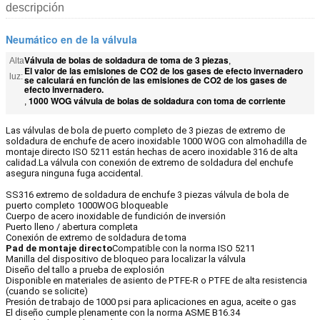
descripción
Neumático en de la válvula
Válvula de bolas de soldadura de toma de 3 piezas
Alta
,
El valor de las emisiones de CO2 de los gases de efecto invernadero
luz:
se calculará en función de las emisiones de CO2 de los gases de
efecto invernadero.
1000 WOG válvula de bolas de soldadura con toma de corriente
,
Las válvulas de bola de puerto completo de 3 piezas de extremo de
soldadura de enchufe de acero inoxidable 1000 WOG con almohadilla de
montaje directo ISO 5211 están hechas de acero inoxidable 316 de alta
calidad.La válvula con conexión de extremo de soldadura del enchufe
asegura ninguna fuga accidental.
SS316 extremo de soldadura de enchufe 3 piezas válvula de bola de
puerto completo 1000WOG bloqueable
Cuerpo de acero inoxidable de fundición de inversión
Puerto lleno / abertura completa
Conexión de extremo de soldadura de toma
Pad de montaje directo
Compatible con la norma ISO 5211
Manilla del dispositivo de bloqueo para localizar la válvula
Diseño del tallo a prueba de explosión
Disponible en materiales de asiento de PTFE-R o PTFE de alta resistencia
(cuando se solicite)
Presión de trabajo de 1000 psi para aplicaciones en agua, aceite o gas
El diseño cumple plenamente con la norma ASME B16.34