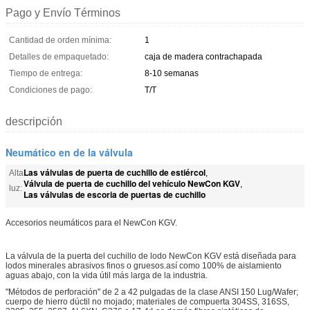
Pago y Envío Términos
Cantidad de orden mínima:
1
Detalles de empaquetado:
caja de madera contrachapada
Tiempo de entrega:
8-10 semanas
Condiciones de pago:
T/T
descripción
Neumático en de la válvula
Las válvulas de puerta de cuchillo de estiércol
Alta
,
Válvula de puerta de cuchillo del vehículo NewCon KGV
,
luz:
Las válvulas de escoria de puertas de cuchillo
Accesorios neumáticos para el NewCon KGV.
La válvula de la puerta del cuchillo de lodo NewCon KGV está diseñada para
lodos minerales abrasivos finos o gruesos.así como 100% de aislamiento
aguas abajo, con la vida útil más larga de la industria.
"Métodos de perforación" de 2 a 42 pulgadas de la clase ANSI 150 Lug/Wafer;
cuerpo de hierro dúctil no mojado; materiales de compuerta 304SS, 316SS,