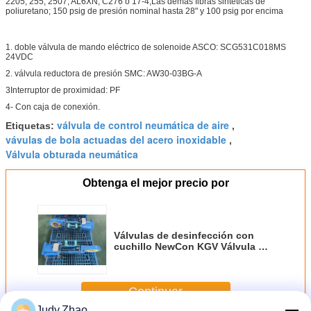
2205, 255, 2507, AL6XN, C276 o 17-4;Las demás fibras sintéticas de
poliuretano; 150 psig de presión nominal hasta 28" y 100 psig por encima
1. doble válvula de mando eléctrico de solenoide ASCO: SCG531C018MS
24VDC
2. válvula reductora de presión SMC: AW30-03BG-A
3Interruptor de proximidad: PF
4- Con caja de conexión.
válvula de control neumática de aire
Etiquetas:
,
vávulas de bola actuadas del acero inoxidable
,
Válvula obturada neumática
Obtenga el mejor precio por
Válvulas de desinfección con
cuchillo NewCon KGV Válvula de
desinfección con cuchillo
Continuar
Judy.Zhao