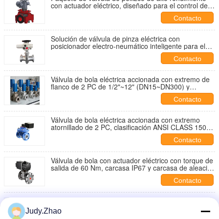
con actuador eléctrico, diseñado para el control de
tuberías de lodos antiobstrucción
Contacto
Solución de válvula de pinza eléctrica con
posicionador electro-neumático inteligente para el
flujo de lodos en minería
Contacto
Válvula de bola eléctrica accionada con extremo de
flanco de 2 PC de 1/2"~12" (DN15~DN300) y
materiales WCB, CF8, CF8M, CF3M
Contacto
Válvula de bola eléctrica accionada con extremo
atornillado de 2 PC, clasificación ANSI CLASS 150-
900 y conexión de hilo femenina
Contacto
Válvula de bola con actuador eléctrico con torque de
salida de 60 Nm, carcasa IP67 y carcasa de aleación
de aluminio para aplicaciones de válvulas
Contacto
motorizadas
Tipo de sujeción de válvula de bolas eléctrica
accionada de 3 PC con norma ISO5211 y presión
Judy.Zhao
nominal PN1.0-32.0MPa