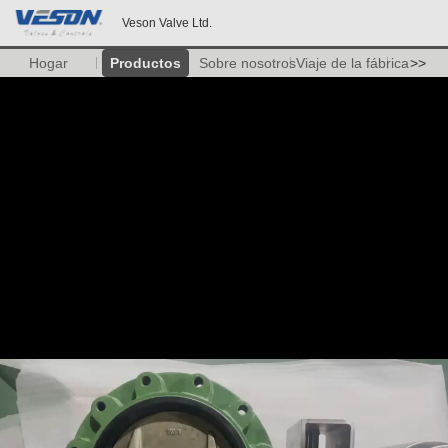
Veson Valve Ltd.
Hogar
Productos
Sobre nosotros
Viaje de la fábrica
>>